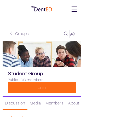
Groups
Student Group
Public
·
313 members
Join
Discussion
Media
Members
About