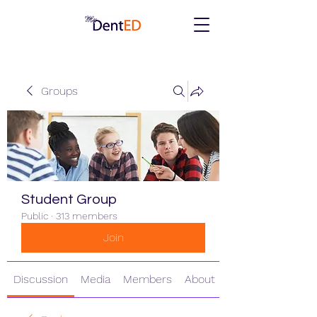
Groups
Student Group
Public
·
313 members
Join
Discussion
Media
Members
About