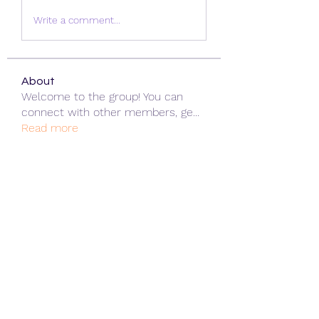
Write a comment...
About
Welcome to the group! You can
connect with other members, ge
...
Read more
Members
ChatGPT Gratuit
Follow
Data Man
Follow
James Smith
Follow
Lee
Follow