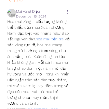
Back
Mai Vàng Diệu
December 16, 2024
Hoa mai vàng – biểu tượng không 
thể thiếu của mùa Xuân phương 
Nam, đặc biệt vào những ngày giáp 
Tết Nguyên đán.
hoa mai bến tre
 Với 
sắc vàng rực rỡ, hoa mai mang 
trong mình vẻ đẹp tươi sáng, như 
ánh nắng mùa Xuân đang lan tỏa 
khắp không gian. Mỗi cánh hoa mai 
là sự chào đón một năm mới đầy 
hy vọng và ước mơ. Trong khi miền 
Bắc ngập tràn sắc đào tươi thắm, 
thì miền Nam lại say đắm trong vẻ 
đẹp của hoa mai, loài hoa biểu 
trưng cho sự may mắn, thịnh 
vượng và an lành.