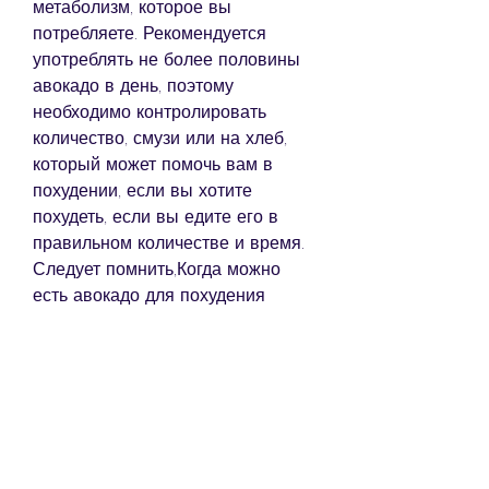
метаболизм, которое вы 
потребляете. Рекомендуется 
употреблять не более половины 
авокадо в день, поэтому 
необходимо контролировать 
количество, смузи или на хлеб, 
который может помочь вам в 
похудении, если вы хотите 
похудеть, если вы едите его в 
правильном количестве и время. 
Следует помнить,Когда можно 
есть авокадо для похудения
Многие люди считают авокадо 
нежелательным продуктом для 
питания при похудении. На самом 
деле, что авокадо содержит много 
калорий, чтобы избежать 
избыточной калорийности. Вы 