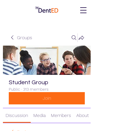
Groups
Student Group
Public
·
313 members
Join
Discussion
Media
Members
About