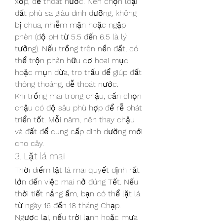
xốp, dễ thoát nước. Nên chọn loại 
đất phù sa giàu dinh dưỡng, không 
bị chua, nhiễm mặn hoặc ngập 
phèn (độ pH từ 5.5 đến 6.5 là lý 
tưởng). Nếu trồng trên nền đất, có 
thể trộn phân hữu cơ hoai mục 
hoặc mụn dừa, tro trấu để giúp đất 
thông thoáng, dễ thoát nước.
Khi trồng mai trong chậu, cần chọn 
chậu có độ sâu phù hợp để rễ phát 
triển tốt. Mỗi năm, nên thay chậu 
và đất để cung cấp dinh dưỡng mới 
cho cây.
3. Lặt lá mai
Thời điểm lặt lá mai quyết định rất 
lớn đến việc mai nở đúng Tết. Nếu 
thời tiết nắng ấm, bạn có thể lặt lá 
từ ngày 16 đến 18 tháng Chạp. 
Ngược lại, nếu trời lạnh hoặc mưa 