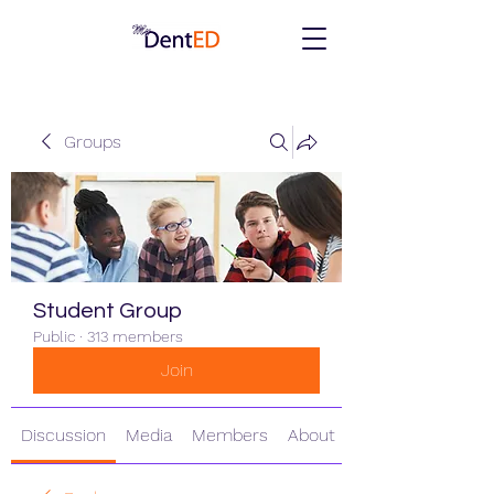
Groups
Student Group
Public
·
313 members
Join
Discussion
Media
Members
About