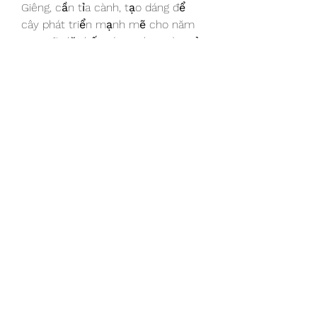
Giêng, cần tỉa cành, tạo dáng để 
cây phát triển mạnh mẽ cho năm 
sau. Hãy lặt hết các nụ hoa và quả 
còn sót lại trên cây để cây không 
tiêu tốn dinh dưỡng vào những 
phần không cần thiết. Bón phân 
hữu cơ hoai mục hoặc phân hữu 
cơ chế biến kèm theo NPK 20-20-
15 + TE để cây phục hồi và phát 
triển tốt.
Chăm sóc mai sau Tết là bước 
quan trọng, quyết định chất lượng 
của cây cho mùa hoa năm sau. 
Việc đảm bảo cây khỏe mạnh sẽ 
tạo nền tảng cho mai nở rộ và đẹp 
vào Tết Nguyên Đán tiếp theo.
Liên Hệ ngay cho chúng tôi theo 
thông tin dưới đây: