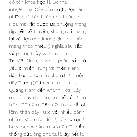
có tên khoa học là Ochna 
integerima. Cây còn được gọi bằng 
những cái tên khác như hoàng mai. 
Hoa mai rất được ưa chuộng trong 
dịp Tết cổ truyền, không chỉ mang 
lại vẻ đẹp cho không gian mà còn 
mang theo nhiều ý nghĩa sâu sắc 
về phong thủy và tâm linh.
Tại Việt Nam, cây mai phân bố chủ 
yếu ở miền Trung và miền Nam, 
đặc biệt là tại các khu rừng thuộc 
dãy Trường Sơn và các tỉnh từ 
Quảng Nam đến Khánh Hòa. Cây 
mai là cây đa niên, có thể sống lâu 
trên 100 năm. Gốc cây to và rễ lồi 
lõm, thân cây xù xì với nhiều cành 
nhánh. Vào mùa đông, cây tự rụng 
lá và ra hoa vào mùa xuân. Truyền 
thống của ông cha ta là lảy hết lá 