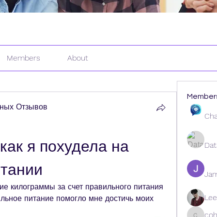
Members
About
Member
ных Отзывов
Cha
как я похудела на 
Dat
итании
Ja
ие килограммы за счет правильного питания 
Lee
ильное питание помогло мне достичь моих 
coh