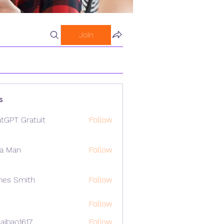
Join
s
tGPT Gratuit
Follow
a Man
Follow
mes Smith
Follow
Follow
aibao1617
Follow