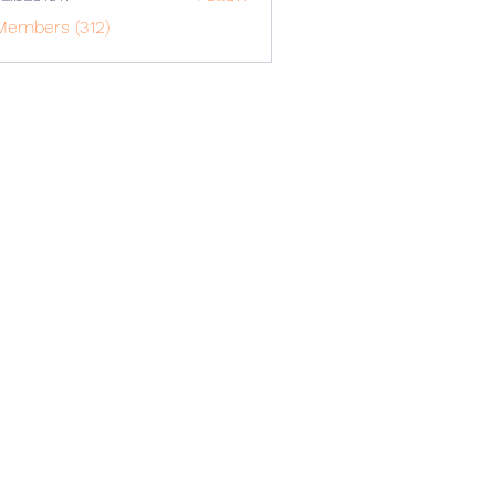
o1617
Members (312)