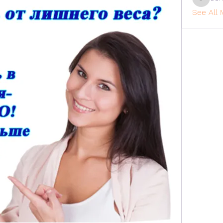
cohaiba
See All 