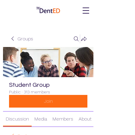
Groups
Student Group
Public
·
313 members
Join
Discussion
Media
Members
About