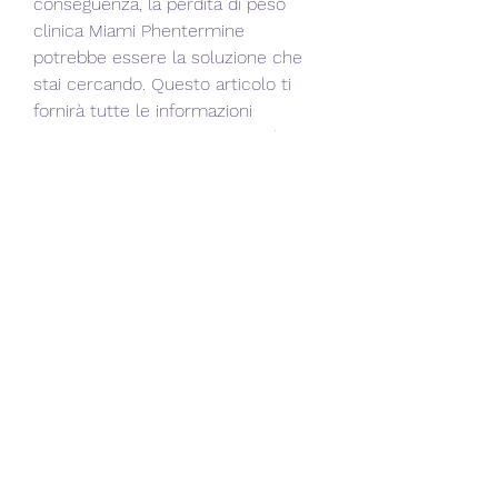
conseguenza, la perdita di peso 
clinica Miami Phentermine 
potrebbe essere la soluzione che 
stai cercando. Questo articolo ti 
fornirà tutte le informazioni 
necessarie su come questa clinica 
può aiutarti a raggiungere la forma 
fisica desiderata.
Cos'è la perdita di peso clinica 
Miami Phentermine?
La perdita di peso clinica Miami 
Phentermine è una clinica 
specializzata nella gestione del 
peso che utilizza il farmaco 
Phentermine come parte del suo 
programma di perdita di peso. 
Phentermine è un farmaco 