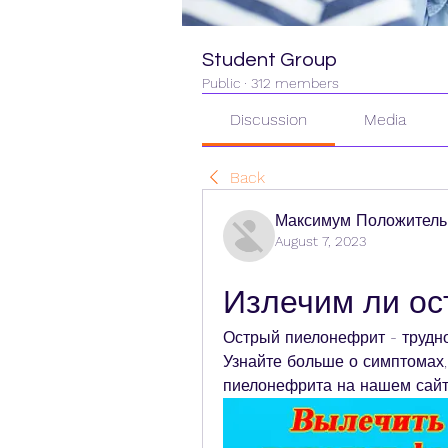
Student Group
Public
·
312 members
Discussion
Media
Back
Максимум Положитель
August 7, 2023
Излечим ли о
Острый пиелонефрит - трудное
Узнайте больше о симптомах,
пиелонефрита на нашем сайт