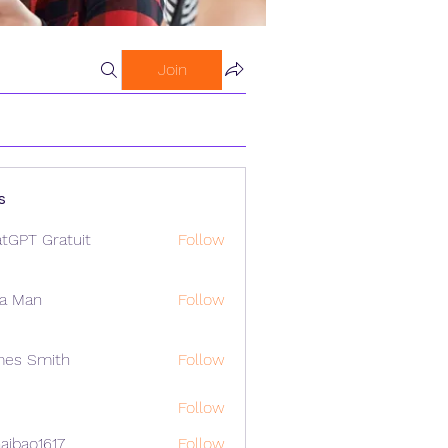
Join
s
tGPT Gratuit
Follow
a Man
Follow
mes Smith
Follow
Follow
aibao1617
Follow