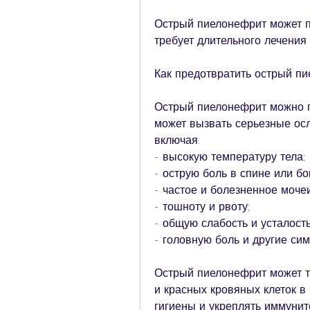
Острый пиелонефрит может п
требует длительного лечения
Как предотвратить острый п
Острый пиелонефрит можно пр
может вызвать серьезные осл
включая:
- высокую температуру тела;
- острую боль в спине или бо
- частое и болезненное моче
- тошноту и рвоту;
- общую слабость и усталость
- головную боль и другие си
Острый пиелонефрит может т
и красных кровяных клеток в
гигиены и укреплять иммуните