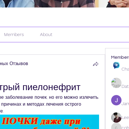
Members
About
Member
ных Отзывов
Cha
стрый пиелонефрит
Dat
 заболевание почек, но его можно излечить. 
Ja
 причинах и методах лечения острого 
е.
Lee
coh