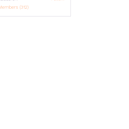
o1617
Members (312)