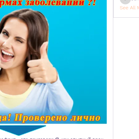
cohaiba
See All 