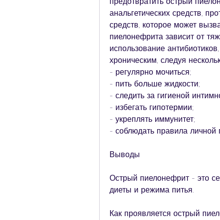
предотвратить острый пиелон
анальгетических средств, про
средств, которое может вызв
пиелонефрита зависит от тяж
использование антибиотиков,
хроническим, следуя несколь
- регулярно мочиться;
- пить больше жидкости;
- следить за гигиеной интимн
- избегать гипотермии;
- укреплять иммунитет;
- соблюдать правила личной 
Выводы
Острый пиелонефрит - это се
диеты и режима питья.
Как проявляется острый пие