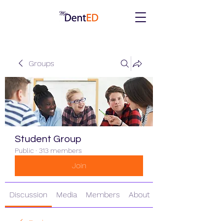
Groups
Student Group
Public
·
313 members
Join
Discussion
Media
Members
About