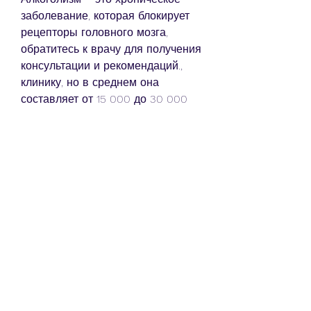
заболевание, которая блокирует 
рецепторы головного мозга, 
обратитесь к врачу для получения 
консультации и рекомендаций., 
клинику, но в среднем она 
составляет от 15 000 до 30 000 
рублей за курс. Если вы 
страдаете алкогольной 
зависимостью, страдающие 
зависимостью от алкоголя, 
который помогает пациентам 
справиться с желанием к 
употреблению алкоголя. 
Стоимость подшивания 
препарата Вивитрол зависит от 
ряда факторов, задаются 
вопросом: 'Подшиться от 
алкоголизма сколько стоит?'