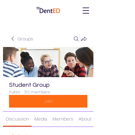
Groups
Student Group
Public
·
313 members
Join
Discussion
Media
Members
About