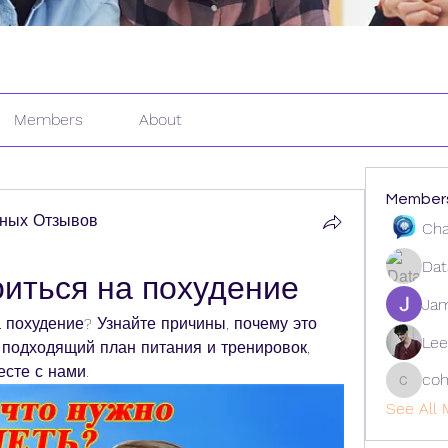
Members
About
Member
ных Отзывов
Cha
Dat
оиться на похудение
Ja
 похудение? Узнайте причины, почему это 
Lee
 подходящий план питания и тренировок, 
есте с нами.
coh
cohaiba
See All 