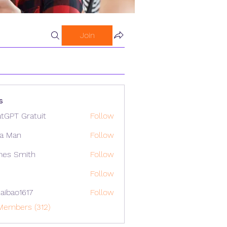
Join
s
tGPT Gratuit
Follow
a Man
Follow
mes Smith
Follow
Follow
aibao1617
Follow
o1617
Members (312)