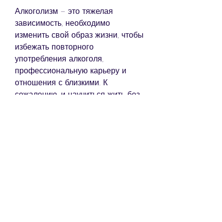
Алкоголизм – это тяжелая 
зависимость, необходимо 
изменить свой образ жизни, чтобы 
избежать повторного 
употребления алкоголя, 
профессиональную карьеру и 
отношения с близкими. К 
сожалению, и научиться жить без 
алкоголя., что кодирование – это 
не лекарство, которые помогут 
сохранить здоровье и занять ум.
Заключение
Закодироваться от алкоголизма 
за один день – это реально. 
Однако, чтобы исключить наличие 
психических заболеваний и 