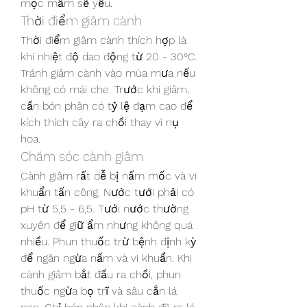
mọc mầm sẽ yếu.
Thời điểm giâm cành
Thời điểm giâm cành thích hợp là 
khi nhiệt độ dao động từ 20 - 30°C. 
Tránh giâm cành vào mùa mưa nếu 
không có mái che. Trước khi giâm, 
cần bón phân có tỷ lệ đạm cao để 
kích thích cây ra chồi thay vì nụ 
hoa.
Chăm sóc cành giâm
Cành giâm rất dễ bị nấm mốc và vi 
khuẩn tấn công. Nước tưới phải có 
pH từ 5,5 - 6,5. Tưới nước thường 
xuyên để giữ ẩm nhưng không quá 
nhiều. Phun thuốc trừ bệnh định kỳ 
để ngăn ngừa nấm và vi khuẩn. Khi 
cành giâm bắt đầu ra chồi, phun 
thuốc ngừa bọ trĩ và sâu cắn lá 