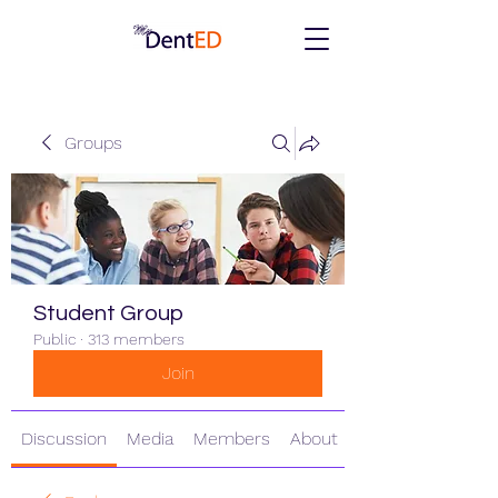
Groups
Student Group
Public
·
313 members
Join
Discussion
Media
Members
About