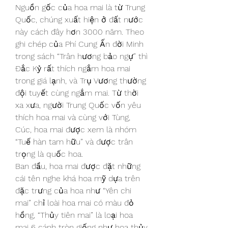
Nguồn gốc của hoa mai là từ Trung 
Quốc, chúng xuất hiện ở đất nước 
này cách đây hơn 3000 năm. Theo 
ghi chép của Phí Cung Ấn đời Minh 
trong sách “Trân hương bảo ngự” thì 
Đắc Kỷ rất thích ngắm hoa mai 
trong giá lạnh, và Trụ Vương thường 
đội tuyết cùng ngắm mai. Từ thời 
xa xưa, người Trung Quốc vốn yêu 
thích hoa mai và cùng với Tùng, 
Cúc, hoa mai được xem là nhóm 
“Tuế hàn tam hữu” và được trân 
trọng là quốc hoa.
Ban đầu, hoa mai được đặt những 
cái tên nghe khá hoa mỹ dựa trên 
đặc trưng của hoa như “Yên chi 
mai” chỉ loài hoa mai có màu đỏ 
hồng, “Thủy tiên mai” là loại hoa 
mai 6 cánh tròn giống như hoa thủy 