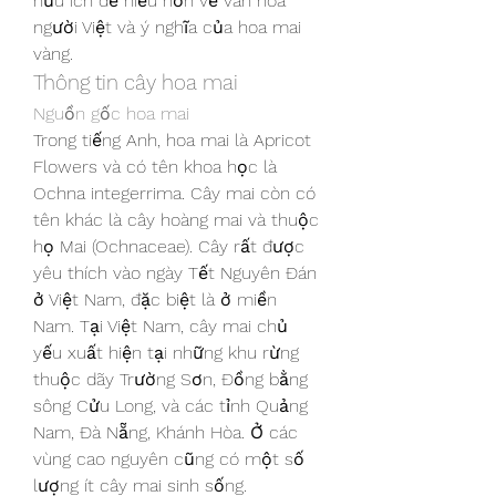
hữu ích để hiểu hơn về văn hóa 
người Việt và ý nghĩa của hoa mai 
vàng.
Thông tin cây hoa mai
Nguồn gốc hoa mai
Trong tiếng Anh, hoa mai là Apricot 
Flowers và có tên khoa học là 
Ochna integerrima. Cây mai còn có 
tên khác là cây hoàng mai và thuộc 
họ Mai (Ochnaceae). Cây rất được 
yêu thích vào ngày Tết Nguyên Đán 
ở Việt Nam, đặc biệt là ở miền 
Nam. Tại Việt Nam, cây mai chủ 
yếu xuất hiện tại những khu rừng 
thuộc dãy Trường Sơn, Đồng bằng 
sông Cửu Long, và các tỉnh Quảng 
Nam, Đà Nẵng, Khánh Hòa. Ở các 
vùng cao nguyên cũng có một số 
lượng ít cây mai sinh sống.