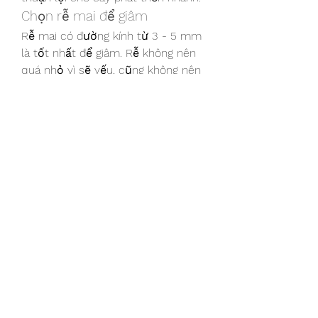
Chọn rễ mai để giâm
Rễ mai có đường kính từ 3 - 5 mm 
là tốt nhất để giâm. Rễ không nên 
quá nhỏ vì sẽ yếu, cũng không nên 
quá ngắn, độ dài tối thiểu khoảng 13 
lần đường kính rễ.
Kỹ thuật giâm rễ và chăm sóc
Khi giâm rễ, cắm rễ vào chậu gần 
như toàn bộ, chỉ chừa phần trên 
nhô lên vài mm. Chất trồng và kích 
cỡ chậu tương tự như khi giâm 
cành. Tưới nước giữ ẩm chất trồng 
thường xuyên. Rễ dễ bị bệnh nhưng 
không cần phun ngừa thường 
xuyên như giâm cành, chỉ cần phun 
1 - 2 lần cho đến khi có chồi non. 
Sau khi có chồi non, phun ngừa 
định kỳ để bảo vệ chồi.