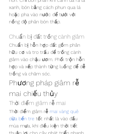
non. Chỉ bón phân khi cành đã ra lá 
xanh, bón bằng cách phun qua lá 
hoặc pha vào nước để tưới với 
nồng độ phân bón thấp.
Chuẩn bị đất trồng cành giâm
Chuẩn bị hỗn hợp đất gồm phân 
hữu cơ và tro trấu để trồng cành 
giâm vào chậu ươm. Phối trộn hỗn 
hợp và xếp thành từng luống để dễ 
trồng và chăm sóc.
Phương pháp giâm rễ 
mai chiếu thủy
Thời điểm giâm rễ mai
Thời điểm giâm rễ 
mai vàng quê 
dừa bến tre
 tốt nhất là vào đầu 
mùa mưa, khi điều kiện thời tiết 
thuận lợi cho cây phát triển nhanh.