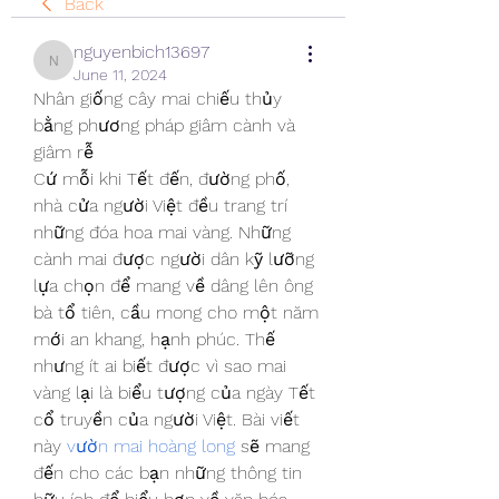
Back
nguyenbich13697
nguyenbich13697
June 11, 2024
Nhân giống cây mai chiếu thủy 
bằng phương pháp giâm cành và 
giâm rễ
Cứ mỗi khi Tết đến, đường phố, 
nhà cửa người Việt đều trang trí 
những đóa hoa mai vàng. Những 
cành mai được người dân kỹ lưỡng 
lựa chọn để mang về dâng lên ông 
bà tổ tiên, cầu mong cho một năm 
mới an khang, hạnh phúc. Thế 
nhưng ít ai biết được vì sao mai 
vàng lại là biểu tượng của ngày Tết 
cổ truyền của người Việt. Bài viết 
này 
vườn mai hoàng long
 sẽ mang 
đến cho các bạn những thông tin 