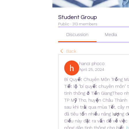
Student Group
Public
·
313 members
Discussion
Media
Back
hanoi phoco
April 25, 2024
Bí Quyết Chuyên Môn Trồng Ma
Tiết lộ "bí quyết chuyên môn" 
tinh thông ở Tiền GiangTheo n
TP Mỹ Tho, huyện Châu Thành (t
sau khi trải qua mùa Tết, cây 
đã tiêu tốn nhiều năng lượng để
Điều này đặt ra vấn đề về việ
nông dân tinh thông cho biết, 
b