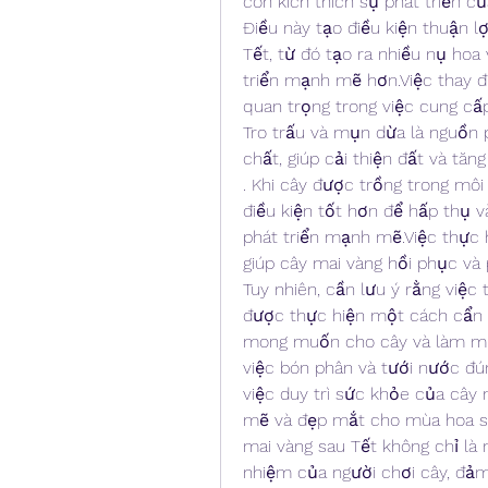
còn kích thích sự phát triển c
Điều này tạo điều kiện thuận l
Tết, từ đó tạo ra nhiều nụ hoa 
triển mạnh mẽ hơn.Việc thay đ
quan trọng trong việc cung cấ
Tro trấu và mụn dừa là nguồn 
chất, giúp cải thiện đất và tăn
. Khi cây được trồng trong môi
điều kiện tốt hơn để hấp thụ v
phát triển mạnh mẽ.Việc thực h
giúp cây mai vàng hồi phục và
Tuy nhiên, cần lưu ý rằng việc 
được thực hiện một cách cẩn t
mong muốn cho cây và làm mất 
việc bón phân và tưới nước đún
việc duy trì sức khỏe của cây 
mẽ và đẹp mắt cho mùa hoa sắp
mai vàng sau Tết không chỉ là 
nhiệm của người chơi cây, đả