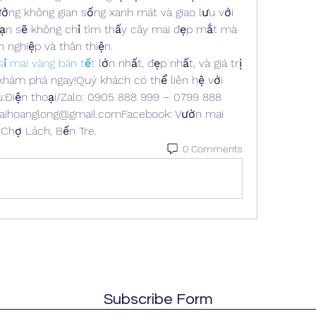
ởng không gian sống xanh mát và giao lưu với 
bạn sẽ không chỉ tìm thấy cây mai đẹp mắt mà 
 nghiệp và thân thiện.
 sỉ mai vàng bán tết
 lớn nhất, đẹp nhất, và giá trị 
khám phá ngay!Quý khách có thể liên hệ với 
u:Điện thoại/Zalo: 0905 888 999 – 0799 888 
aihoanglong@gmail.comFacebook: Vườn mai 
 Chợ Lách, Bến Tre.
0 Comments
Subscribe Form