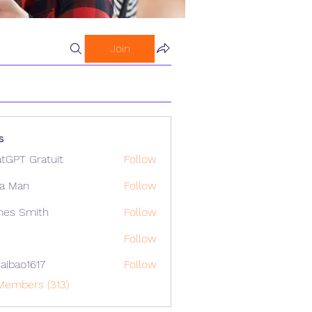
Join
s
tGPT Gratuit
Follow
a Man
Follow
mes Smith
Follow
Follow
aibao1617
Follow
o1617
Members (313)