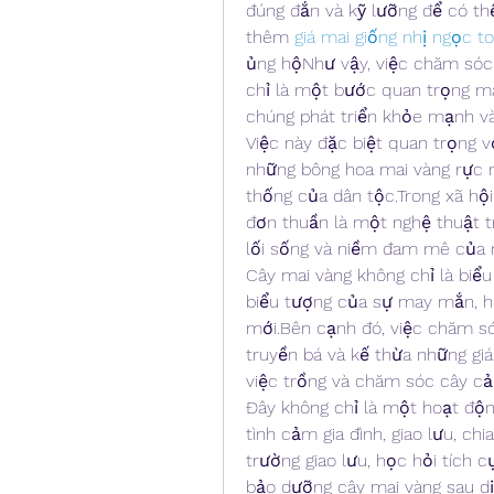
đúng đắn và kỹ lưỡng để có thể
thêm 
giá mai giống nhị ngọc t
ủng hộNhư vậy, việc chăm sóc 
chỉ là một bước quan trọng mà
chúng phát triển khỏe mạnh và
Việc này đặc biệt quan trọng 
những bông hoa mai vàng rực rỡ
thống của dân tộc.Trong xã hội 
đơn thuần là một nghệ thuật 
lối sống và niềm đam mê của n
Cây mai vàng không chỉ là biểu
biểu tượng của sự may mắn, h
mới.Bên cạnh đó, việc chăm só
truyền bá và kế thừa những giá 
việc trồng và chăm sóc cây cả
Đây không chỉ là một hoạt độn
tình cảm gia đình, giao lưu, ch
trường giao lưu, học hỏi tích c
bảo dưỡng cây mai vàng sau dịp