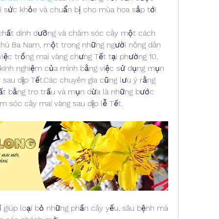
 sức khỏe và chuẩn bị cho mùa hoa sắp tới 
hất dinh dưỡng và chăm sóc cây một cách 
Chú Ba Nam, một trong những người nông dân 
iệc trồng mai vàng chưng Tết tại phường 10, 
ẻ kinh nghiệm của mình bằng việc sử dụng mụn 
 sau dịp Tết.Các chuyên gia cũng lưu ý rằng 
đất bằng tro trấu và mụn dừa là những bước 
m sóc cây mai vàng sau dịp lễ Tết.
ỉ giúp loại bỏ những phần cây yếu, sâu bệnh mà 