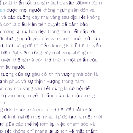
 phát triển tốt trong mùa hoa sắp tới.==> Xem 
oàn
 được mọi người không ngừng săn đón và 
và bảo dưỡng cây mai vàng sau dịp Tết không 
 còn là điều kiện tiên quyết để đảm bảo 
 mang lại nụ hoa đẹp trong mùa Tết sắp tới. 
với những người yêu cây và mong muốn sở hữu 
, tươi sáng để tô điểm không khí lễ hội truyền 
hiện đại, việc trồng cây mai vàng không chỉ 
truyền thống mà còn trở thành một phần của 
hiều người.
 tượng của sự giàu có, thịnh vượng mà còn là 
ạnh phúc và sự thịnh vượng trong năm 
c cây mai vàng sau Tết cũng là cơ hội để 
trị văn hóa, truyền thống của dân tộc trong 
nh.
g đơn thuần mà còn là cơ hội để thắt chặt 
ia sẻ kinh nghiệm với nhau, từ đó tạo ra một môi 
ực giữa các thế hệ.Tóm lại, việc chăm sóc và 
 Tết không chỉ mang lại lợi ích về mặt thẩm 