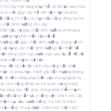
ủa các nhánh mới.
ợi cho cây mai vàng phục hồi và tái tạo sau mùa 
và lá mới, giúp cây trở nên rậm rạp và phát 
ất bằng tro trấu và mụn dừa cũng đóng vai trò 
p chất dinh dưỡng cho cây.
phân hữu cơ giàu chất dinh dưỡng và khoáng 
g cường sự phát triển của hệ rễ
 trường đất giàu chất dinh dưỡng, chúng sẽ có 
à sử dụng các chất dinh dưỡng cần thiết để 
iện đúng cách các bước này sau dịp lễ Tết sẽ 
 phát triển mạnh mẽ hơn.
thay đất và cắt tỉa cành cây cũng cần phải 
hận và khoa học, tránh gây tổn thương không 
đi tiềm năng phát triển của chúng.Ngoài ra, 
g cách cũng đóng vai trò quan trọng trong 
mai vàng sau Tết, giúp chúng phát triển mạnh 
 tới.Cũng cần lưu ý rằng việc chăm sóc cây 
nhiệm vụ của người trồng, mà còn là trách 
m bảo rằng chúng được chăm sóc một cách 