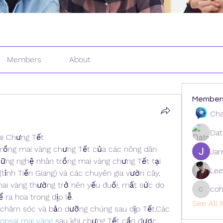
Members
About
Member
Cha
Dat
i Chưng Tết
trồng mai vàng chưng Tết của các nông dân 
Ja
hững nghệ nhân trồng mai vàng chưng Tết tại 
Lee
ỉnh Tiền Giang) và các chuyên gia vườn cây, 
mai vàng thường trở nên yếu đuối, mất sức do 
coh
cohaiba
 ra hoa trong dịp lễ.
See All 
c chăm sóc và bảo dưỡng chúng sau dịp Tết.Các 
onsai mai vàng
 sau khi chưng Tết cần được 