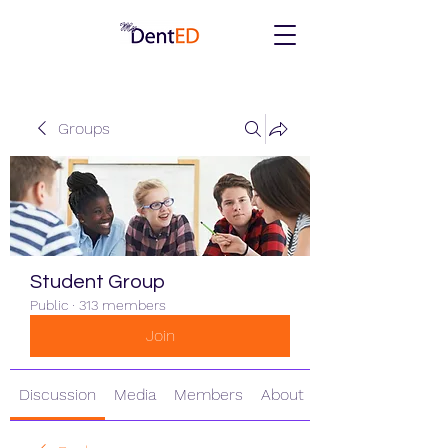
Groups
Student Group
Public
·
313 members
Join
Discussion
Media
Members
About