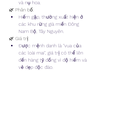
và nụ hoa.
🌿 Phân bố:
Hiếm gặp, thường xuất hiện ở 
các khu rừng già miền Đông 
Nam Bộ, Tây Nguyên.
🌿 Giá trị:
Được mệnh danh là "vua của 
các loài mai", giá trị có thể lên 
đến hàng tỷ đồng vì độ hiếm và 
vẻ đẹp độc đáo.
7. Mai Tứ Quý – Hoa Nở 
Quanh Năm, Rước Lộc 
Đầy Nhà
🌿 Đặc điểm:
Đặc biệt hơn các loại mai khác, 
mai tứ quý nở hoa cả bốn 
mùa, không chỉ vào dịp Tết.