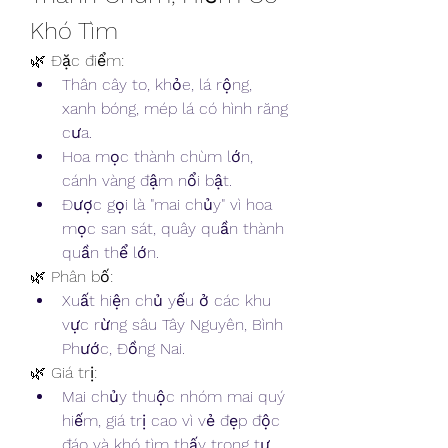
Khó Tìm
🌿 Đặc điểm:
Thân cây to, khỏe, lá rộng, 
xanh bóng, mép lá có hình răng 
cưa.
Hoa mọc thành chùm lớn, 
cánh vàng đậm nổi bật.
Được gọi là "mai chủy" vì hoa 
mọc san sát, quây quần thành 
quần thể lớn.
🌿 Phân bố:
Xuất hiện chủ yếu ở các khu 
vực rừng sâu Tây Nguyên, Bình 
Phước, Đồng Nai.
🌿 Giá trị:
Mai chủy thuộc nhóm mai quý 
hiếm, giá trị cao vì vẻ đẹp độc 
đáo và khó tìm thấy trong tự 