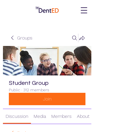
Groups
Student Group
Public
·
312 members
Join
Discussion
Media
Members
About