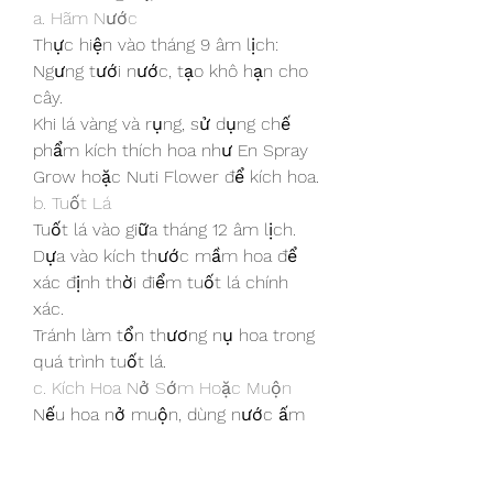
a. Hãm Nước
Thực hiện vào tháng 9 âm lịch: 
Ngưng tưới nước, tạo khô hạn cho 
cây.
Khi lá vàng và rụng, sử dụng chế 
phẩm kích thích hoa như En Spray 
Grow hoặc Nuti Flower để kích hoa.
b. Tuốt Lá
Tuốt lá vào giữa tháng 12 âm lịch. 
Dựa vào kích thước mầm hoa để 
xác định thời điểm tuốt lá chính 
xác.
Tránh làm tổn thương nụ hoa trong 
quá trình tuốt lá.
c. Kích Hoa Nở Sớm Hoặc Muộn
Nếu hoa nở muộn, dùng nước ấm 
pha phân đạm tưới cho cây.
Nếu hoa nở sớm, sử dụng phân 