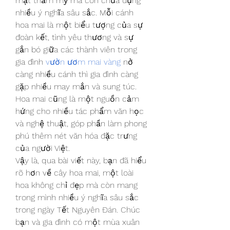
mặt thẩm mỹ mà còn chứa đựng 
nhiều ý nghĩa sâu sắc. Mỗi cánh 
hoa mai là một biểu tượng của sự 
đoàn kết, tình yêu thương và sự 
gắn bó giữa các thành viên trong 
gia đình 
vườn ươm mai vàng
 nở 
càng nhiều cánh thì gia đình càng 
gặp nhiều may mắn và sung túc. 
Hoa mai cũng là một nguồn cảm 
hứng cho nhiều tác phẩm văn học 
và nghệ thuật, góp phần làm phong 
phú thêm nét văn hóa đặc trưng 
của người Việt.
Vậy là, qua bài viết này, bạn đã hiểu 
rõ hơn về cây hoa mai, một loài 
hoa không chỉ đẹp mà còn mang 
trong mình nhiều ý nghĩa sâu sắc 
trong ngày Tết Nguyên Đán. Chúc 
bạn và gia đình có một mùa xuân 