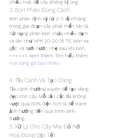
chiều mát để cây không bị úng.
3. Bón Phân Đúng Cách
Bón phân định kỳ từ 2-3 lần/tháng 
trong giai đoạn cây phát triển tán lá.
Sử dụng phân bón chứa nhiều đạm 
và lân như NPK 20-20-15 TE, bón xa 
gốc và tưới nước nhẹ sau khi bón.
====>> Xem thêm: Tìm hiểu thêm 
mai vàng giá bao nhiêu
4. Tỉa Cành Và Tạo Dáng
Tỉa cành thường xuyên để tạo dáng 
đẹp cho cây. Mỗi lần cắt tỉa không 
vượt quá 50% diện tích lá để tránh 
ảnh hưởng đến quá trình sinh 
trưởng.
5. Xử Lý Cho Cây Mai Đỏ Nở 
Hoa Đúng Dịp Tết