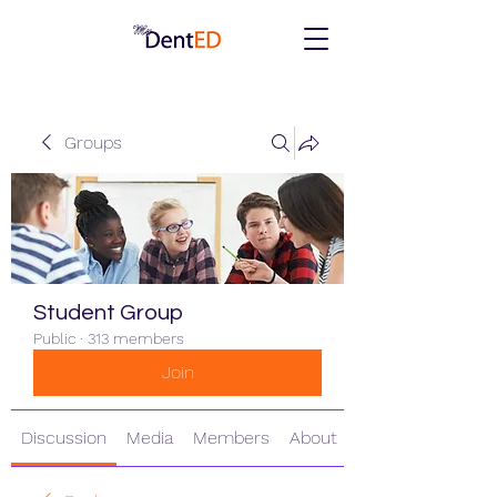
Groups
Student Group
Public
·
313 members
Join
Discussion
Media
Members
About