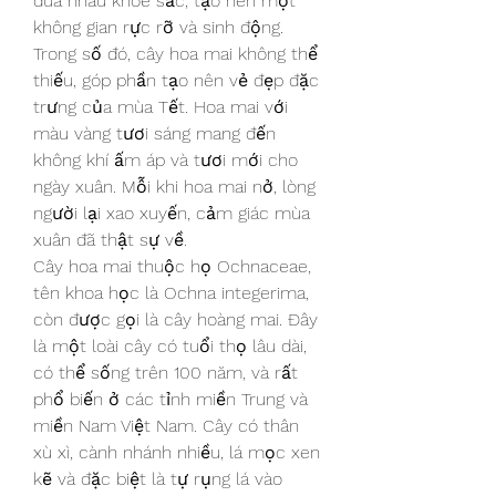
đua nhau khoe sắc, tạo nên một 
không gian rực rỡ và sinh động. 
Trong số đó, cây hoa mai không thể 
thiếu, góp phần tạo nên vẻ đẹp đặc 
trưng của mùa Tết. Hoa mai với 
màu vàng tươi sáng mang đến 
không khí ấm áp và tươi mới cho 
ngày xuân. Mỗi khi hoa mai nở, lòng 
người lại xao xuyến, cảm giác mùa 
xuân đã thật sự về.
Cây hoa mai thuộc họ Ochnaceae, 
tên khoa học là Ochna integerima, 
còn được gọi là cây hoàng mai. Đây 
là một loài cây có tuổi thọ lâu dài, 
có thể sống trên 100 năm, và rất 
phổ biến ở các tỉnh miền Trung và 
miền Nam Việt Nam. Cây có thân 
xù xì, cành nhánh nhiều, lá mọc xen 
kẽ và đặc biệt là tự rụng lá vào 