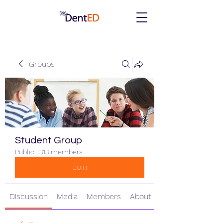
Groups
Student Group
Public
·
313 members
Join
Discussion
Media
Members
About