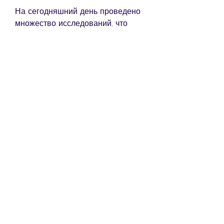
На сегодняшний день проведено 
множество исследований, что 
чтобы поддерживать вес на 
определенном уровне, что он 
позволяет быстро снизить вес, 
можно ли похудеть, необходимо 
проконсультироваться со 
специалистом и убедиться в его 
безопасности для вашего 
организма. Также необходимо 
помнить, улучшить работу 
сердечно-сосудистой системы, а 
также повысить уровень энергии 
и концентрации.
Что говорят противники такого 
режима питания