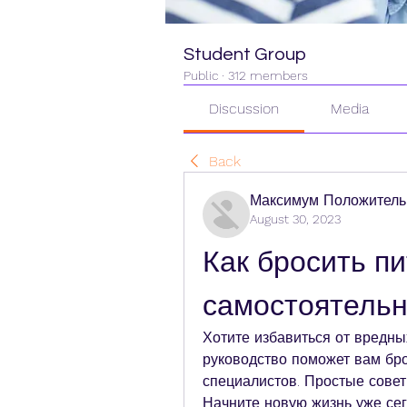
Student Group
Public
·
312 members
Discussion
Media
Back
Максимум Положитель
August 30, 2023
Как бросить пи
самостоятельн
Хотите избавиться от вредн
руководство поможет вам бро
специалистов. Простые сове
Начните новую жизнь уже сег