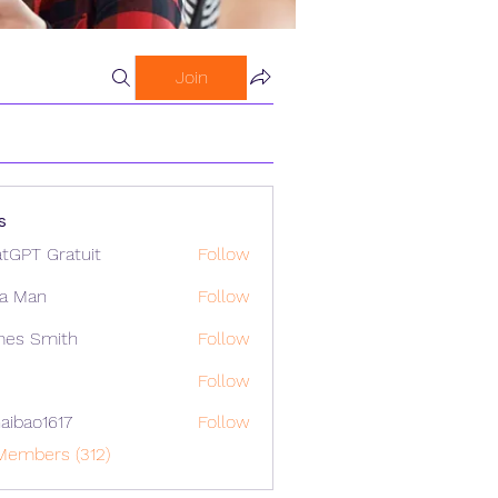
Join
s
tGPT Gratuit
Follow
a Man
Follow
mes Smith
Follow
Follow
aibao1617
Follow
o1617
Members (312)