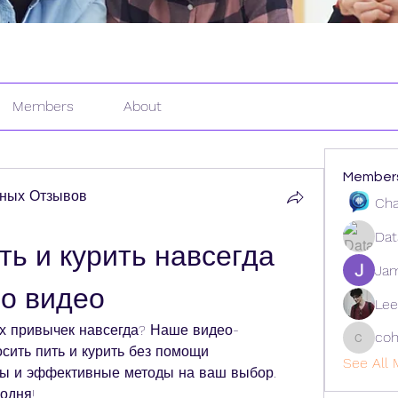
Members
About
Member
ных Отзывов
Cha
Dat
ть и курить навсегда 
Ja
о видео
Lee
ых привычек навсегда? Наше видео-
coh
cohaiba
сить пить и курить без помощи 
See All 
ты и эффективные методы на ваш выбор. 
одня!