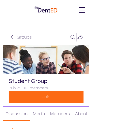
Groups
Student Group
Public
·
313 members
Join
Discussion
Media
Members
About