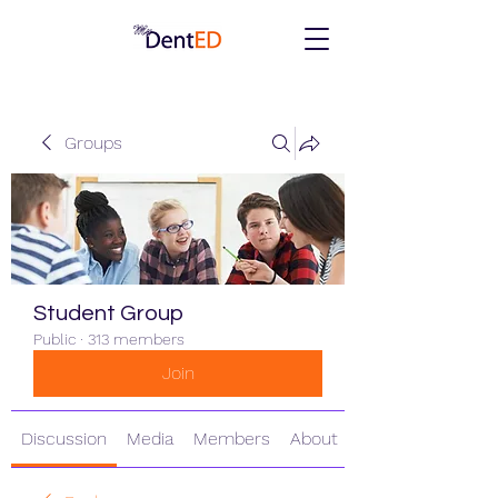
Groups
Student Group
Public
·
313 members
Join
Discussion
Media
Members
About