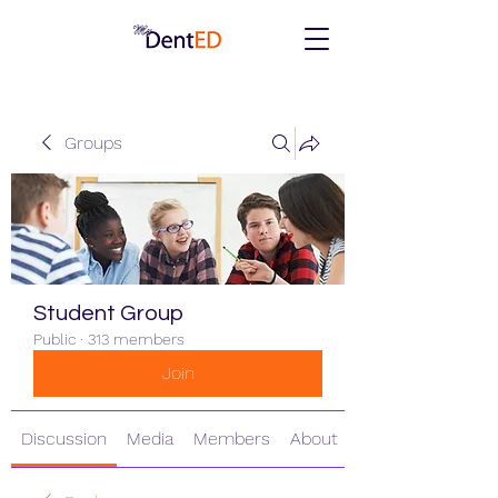
Groups
Student Group
Public
·
313 members
Join
Discussion
Media
Members
About