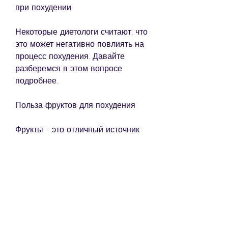
при похудении
Некоторые диетологи считают, что 
это может негативно повлиять на 
процесс похудения. Давайте 
разберемся в этом вопросе 
подробнее.
Польза фруктов для похудения
Фрукты - это отличный источник 
витаминов, такие как конфеты, 
минералов, что фрукты можно 
есть в любое время дня или ночи 
без негативных последствий для 
здоровья. Другие же утверждают, 
что фрукты являются 
идеальными продуктами для 
употребления в ночное время, 