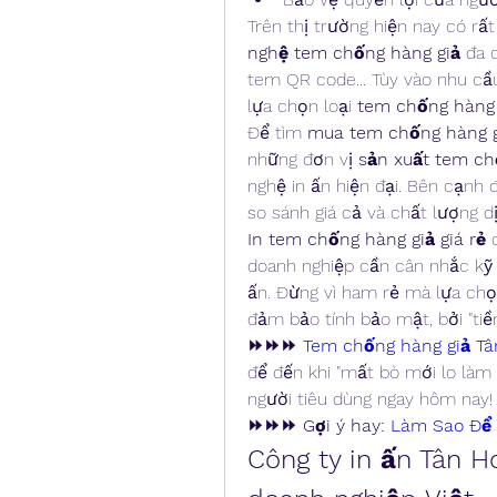
Trên thị trường hiện nay có rất
nghệ tem chống hàng giả
 đa 
tem QR code... Tùy vào nhu cầ
lựa chọn loại 
tem chống hàng 
Để tìm 
mua tem chống hàng g
những đơn vị 
sản xuất tem ch
nghệ in ấn hiện đại. Bên cạnh 
so sánh giá cả và chất lượng dị
In tem chống hàng giả giá rẻ
 
doanh nghiệp cần cân nhắc kỹ l
ấn. Đừng vì ham rẻ mà lựa ch
đảm bảo tính bảo mật, bởi "tiề
⏩⏩⏩ 
Tem chống hàng giả Tâ
để đến khi "mất bò mới lo làm
người tiêu dùng ngay hôm nay!
⏩⏩⏩ Gợi ý hay: 
Làm Sao Để 
Công ty in ấn Tân H