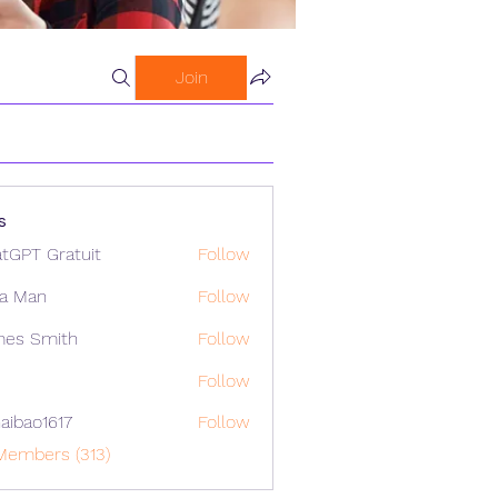
Join
s
tGPT Gratuit
Follow
a Man
Follow
mes Smith
Follow
Follow
aibao1617
Follow
o1617
Members (313)