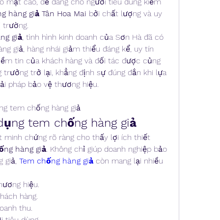
o mật cao, dễ dàng cho người tiêu dùng kiểm 
g hàng giả Tân Hoa Mai
 bởi chất lượng và uy 
 trường.
ng giả
, tình hình kinh doanh của Sơn Hà đã có 
g giả, hàng nhái giảm thiểu đáng kể, uy tín 
iềm tin của khách hàng và đối tác được củng 
trưởng trở lại, khẳng định sự đúng đắn khi lựa 
giải pháp bảo vệ thương hiệu.
ng tem chống hàng giả
 dụng tem chống hàng giả
inh chứng rõ ràng cho thấy lợi ích thiết 
ống hàng giả
. Không chỉ giúp doanh nghiệp bảo 
 giả, 
Tem chống hàng giả
 còn mang lại nhiều 
thương hiệu.
hách hàng.
oanh thu.
 tiêu dùng.