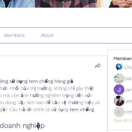
Members
About
Member
Cha
Dat
hông sử dụng tem chống hàng giả
hức nhối của thị trường, không chỉ gây thiệt 
Ja
ệp mà còn ảnh hưởng nghiêm trọng đến sức 
Lee
êu dùng. Vậy làm sao để bảo vệ thương hiệu và 
iả? Câu trả lời chính là sử dụng 
tem chống 
coh
cohaiba
See All 
 doanh nghiệp