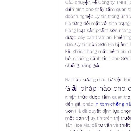
Câu chuyện về Công ty TNHH Sả
điển hình cho thấy tầm quan t
doanh nghiệp uy tín trong lĩnh
Hà từng đối mặt với tình trạng 
Hàng loạt sản phẩm sơn mang 
được bày bán tràn lan, khiến n
đao. Uy tín của Sơn Hà bị ảnh
kể. Khách hàng mất niềm tin, đố
hồi chuông cảnh tỉnh cho Sơn 
chống hàng giả
.
Bài học xương máu từ việc kh
Giải pháp nào cho 
Nhận thức được tầm quan trọng
đến giải pháp 
In tem chống hà
Sơn Hà đã quyết định lựa chọn
một đơn vị uy tín trên thị trườ
Tân Hoa Mai đã tư vấn và 
thiế