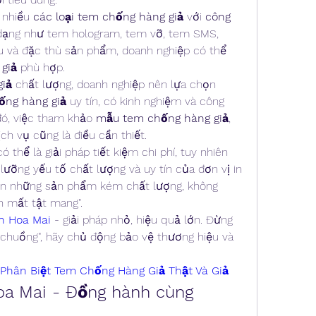
 nhiều 
các loại tem chống hàng giả
 với 
công 
dạng như tem hologram, tem vỡ, tem SMS, 
u và đặc thù sản phẩm, doanh nghiệp có thể 
giả
 phù hợp.
iả
 chất lượng, doanh nghiệp nên lựa chọn 
ống hàng giả
 uy tín, có kinh nghiệm và công 
đó, việc tham khảo 
mẫu tem chống hàng giả
, 
ch vụ cũng là điều cần thiết.
có thể là giải pháp tiết kiệm chi phí, tuy nhiên 
ưỡng yếu tố chất lượng và uy tín của đơn vị in 
ọn những sản phẩm kém chất lượng, không 
n mất tật mang".
n Hoa Mai
 - giải pháp nhỏ, hiệu quả lớn. Đừng 
 chuồng", hãy chủ động bảo vệ thương hiệu và 
Phân Biệt Tem Chống Hàng Giả Thật Và Giả
oa Mai - Đồng hành cùng 