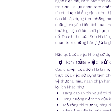
nghệ hiện đại, đảm bảo tính bả
tra. Sơn Hà lựa chọn 
tem chốn
tín đã được khẳng định trên thị
Sau khi áp dụng 
tem chống hà
những chuyển biến tích cực. Hàn
thương hiệu được khôi phục, n
cố. Doanh thu của Sơn Hà tăng 
chọn 
tem chống hàng giả
 là 
Hậu quả của việc không sử dụ
Lợi ích của việc sử
Câu chuyện của Sơn Hà là một m
thực của việc sử dụng 
tem ch
vệ thương hiệu, ngăn chặn hàng
lợi ích khác như:
Nâng cao uy tín và giá trị 
Tăng cường niềm tin của k
Mở rộng thị trường, tăng d
Bảo vệ quyền lợi của người