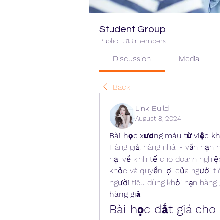
Student Group
Public
·
313 members
Discussion
Media
Back
Link Build
August 8, 2024
Bài học xương máu từ việc k
Hàng giả, hàng nhái - vấn nạn n
hại về kinh tế cho doanh nghi
khỏe và quyền lợi của người ti
người tiêu dùng khỏi nạn hàng g
hàng giả
.
Bài học đắt giá cho