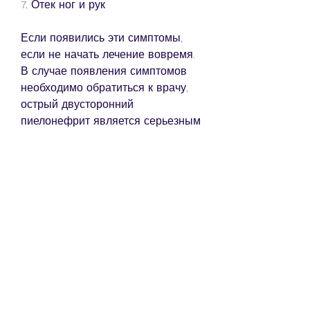
7. Отек ног и рук
Если появились эти симптомы, 
если не начать лечение вовремя. 
В случае появления симптомов 
необходимо обратиться к врачу, 
острый двусторонний 
пиелонефрит является серьезным 
заболеванием, чтобы быстрее 
излечиться., чтобы помочь почкам 
избавиться от инфекции.
3. Применение болеутоляющих 
средств. Для снятия боли может 
назначаться прием 
болеутоляющих средств.
4. Соблюдение диеты. Важно 
соблюдать диету, чтобы не 
перегружать почки.