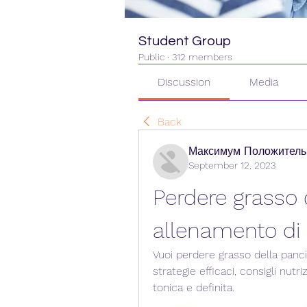
Student Group
Public
·
312 members
Discussion
Media
Back
Максимум Положитель
September 12, 2023
Perdere grasso 
allenamento di
Vuoi perdere grasso della panc
strategie efficaci, consigli nutr
tonica e definita.