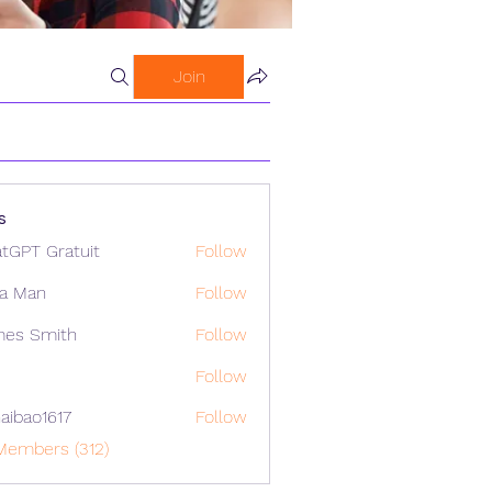
Join
s
tGPT Gratuit
Follow
a Man
Follow
mes Smith
Follow
Follow
aibao1617
Follow
o1617
Members (312)