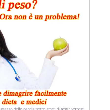
rasso della pancia sotto strati di abiti? Vorresti 