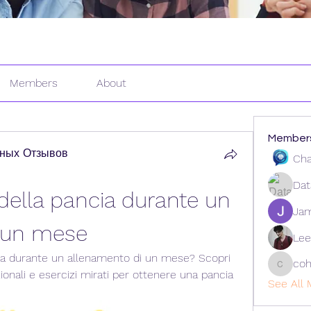
Members
About
Member
ных Отзывов
Cha
Dat
della pancia durante un 
Ja
 un mese
Lee
ia durante un allenamento di un mese? Scopri 
coh
cohaiba
izionali e esercizi mirati per ottenere una pancia 
See All 