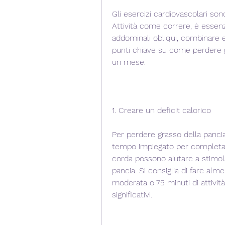
Gli esercizi cardiovascolari son
Attività come correre, è essenzi
addominali obliqui, combinare e
punti chiave su come perdere g
un mese.
1. Creare un deficit calorico
Per perdere grasso della pancia,
tempo impiegato per completare
corda possono aiutare a stimola
pancia. Si consiglia di fare alme
moderata o 75 minuti di attività
significativi.