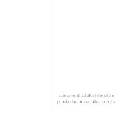
 allenamenti ad alta intensità e allenamenti per la forza,Perdere grasso della 
pancia durante un allenament