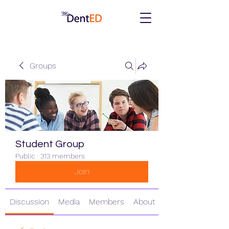
Groups
Student Group
Public
·
313 members
Join
Discussion
Media
Members
About