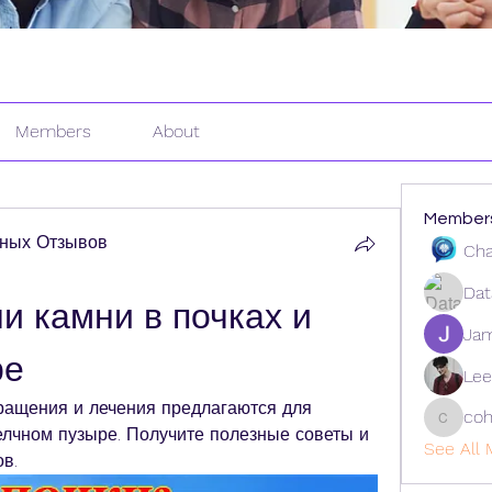
Members
About
Member
ных Отзывов
Cha
Dat
и камни в почках и 
Ja
ре
Lee
ращения и лечения предлагаются для 
coh
cohaiba
елчном пузыре. Получите полезные советы и 
See All 
в.