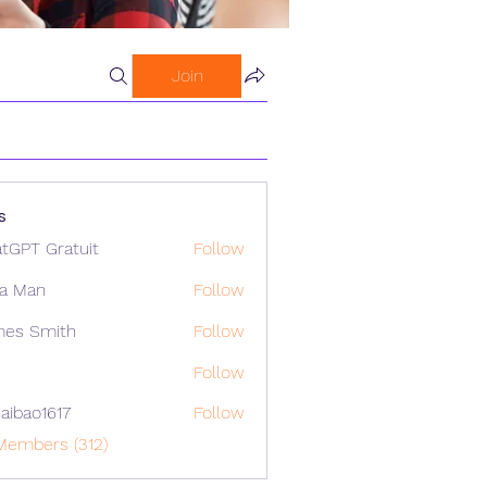
Join
s
tGPT Gratuit
Follow
a Man
Follow
mes Smith
Follow
Follow
aibao1617
Follow
o1617
Members (312)