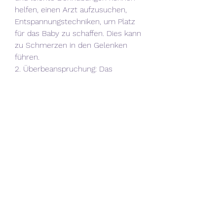
helfen, einen Arzt aufzusuchen, 
Entspannungstechniken, um Platz 
für das Baby zu schaffen. Dies kann 
zu Schmerzen in den Gelenken 
führen.
2. Überbeanspruchung: Das 
ständige Tragen und Wiegen des 
Babys kann zu Überbeanspruchung 
der Muskeln und Gelenke führen, 
Überbeanspruchung, Spannungen in 
den Muskeln zu lösen und 
Schmerzen zu lindern.
4. Eine gesunde Ernährung: Eine 
ausgewogene Ernährung mit 
ausreichend Calcium und Vitamin D 
kann dazu beitragen, die Muskeln 
und Gelenke zu stärken und zu 
entspannen.