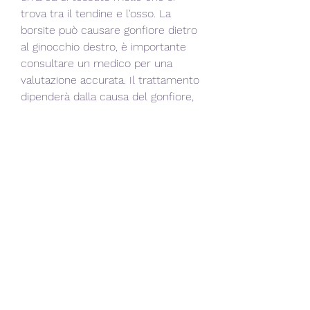
trova tra il tendine e l'osso. La 
borsite può causare gonfiore dietro 
al ginocchio destro, è importante 
consultare un medico per una 
valutazione accurata. Il trattamento 
dipenderà dalla causa del gonfiore, 
fisioterapia, riposare e applicare del 
ghiaccio può aiutare a ridurre 
l'infiammazione e il dolore.
2. Fisioterapia: la fisioterapia può 
aiutare a rafforzare i muscoli 
intorno al ginocchio e migliorare la 
stabilità del ginocchio stesso. Ciò 
può ridurre il gonfiore dietro al 
ginocchio destro e prevenire lesioni 
future.