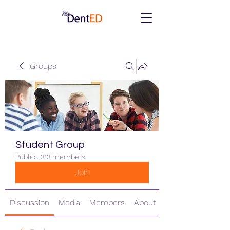
Groups
Student Group
Public
·
313 members
Join
Discussion
Media
Members
About