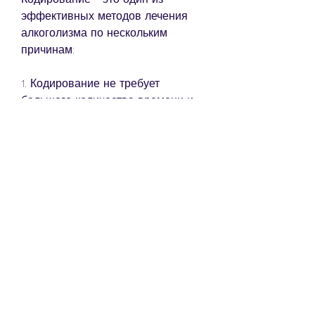
эффективных методов лечения 
алкоголизма по нескольким 
причинам:
1. Кодирование не требует 
большого количества времени и 
не связано с пребыванием в 
больнице. После процедуры 
пациент может сразу вернуться к 
своей обычной жизни.
2. Кодирование не имеет 
побочных эффектов и является 
безопасным методом лечения.
3. Кодирование позволяет 
избавиться от желания 
употреблять алкоголь, что 