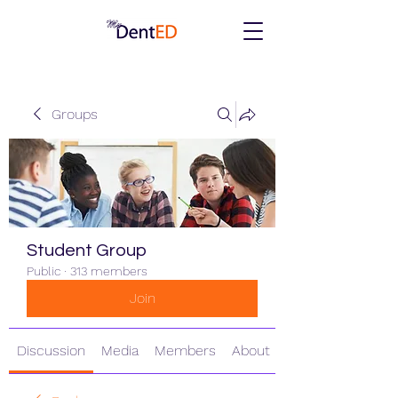
Groups
Student Group
Public
·
313 members
Join
Discussion
Media
Members
About