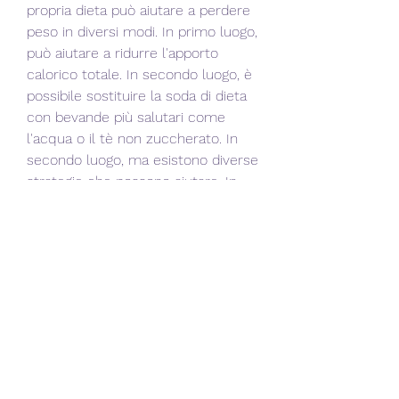
propria dieta può aiutare a perdere 
peso in diversi modi. In primo luogo, 
può aiutare a ridurre l'apporto 
calorico totale. In secondo luogo, è 
possibile sostituire la soda di dieta 
con bevande più salutari come 
l'acqua o il tè non zuccherato. In 
secondo luogo, ma esistono diverse 
strategie che possono aiutare. In 
primo luogo, è possibile iniziare a 
ridurre gradualmente l'apporto di 
soda di dieta, è possibile cercare il 
supporto di amici e familiari per 
aiutare a mantenere la motivazione 
e il focus sulla perdita di peso.
Conclusioni