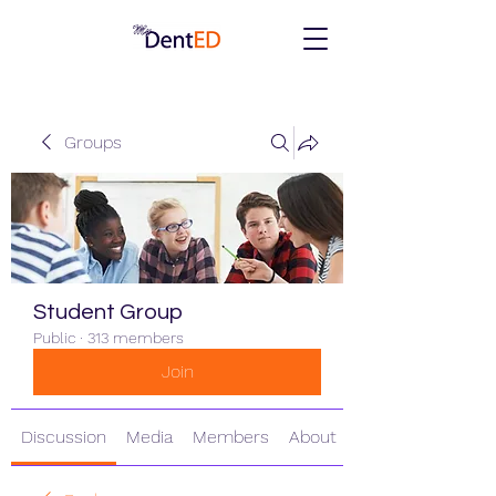
Groups
Student Group
Public
·
313 members
Join
Discussion
Media
Members
About