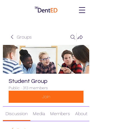
Groups
Student Group
Public
·
313 members
Join
Discussion
Media
Members
About