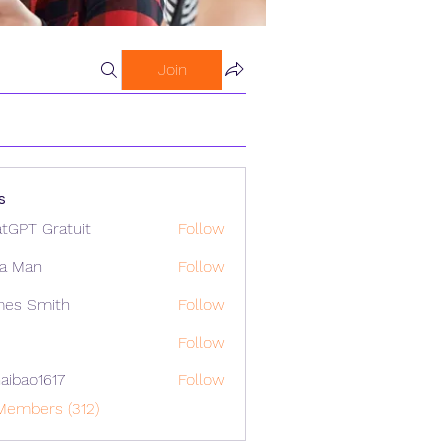
Join
s
tGPT Gratuit
Follow
a Man
Follow
mes Smith
Follow
Follow
aibao1617
Follow
o1617
Members (312)