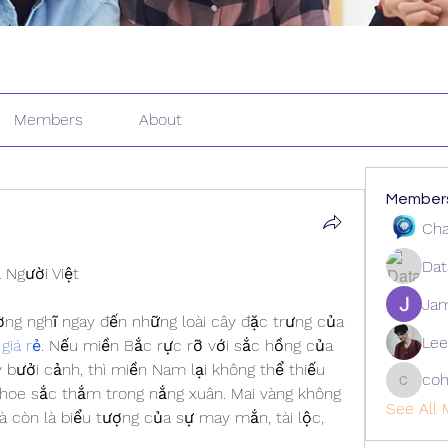
Members
About
Member
Cha
Dat
 Người Việt
Ja
ờng nghĩ ngay đến những loài cây đặc trưng của 
Lee
giá rẻ
. Nếu miền Bắc rực rỡ với sắc hồng của 
 bưởi cảnh, thì miền Nam lại không thể thiếu 
coh
cohaiba
hoe sắc thắm trong nắng xuân. Mai vàng không 
See All 
 còn là biểu tượng của sự may mắn, tài lộc, 