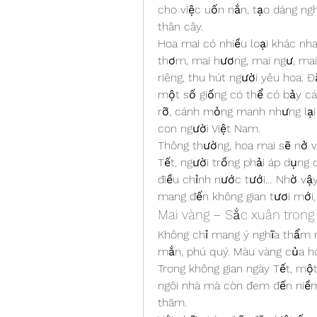
cho việc uốn nắn, tạo dáng n
thân cây.
Hoa mai có nhiều loại khác nha
thơm, mai hương, mai ngư, mai
riêng, thu hút người yêu hoa. 
một số giống có thể có bảy cá
rỡ, cánh mỏng manh nhưng lại 
con người Việt Nam.
Thông thường, hoa mai sẽ nở v
Tết, người trồng phải áp dụng c
điều chỉnh nước tưới… Nhờ vậy,
mang đến không gian tươi mới,
Mai vàng – Sắc xuân trong
Không chỉ mang ý nghĩa thẩm m
mắn, phú quý. Màu vàng của hoa
Trong không gian ngày Tết, mộ
ngôi nhà mà còn đem đến niềm 
thăm.