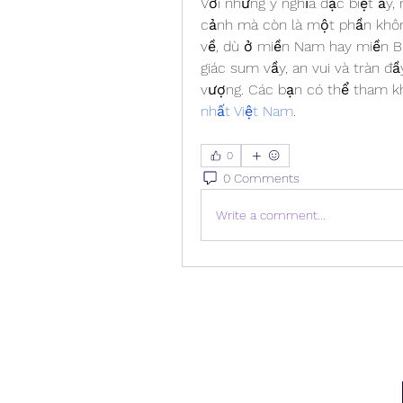
Với những ý nghĩa đặc biệt ấy,
cảnh mà còn là một phần không 
về, dù ở miền Nam hay miền Bắ
giác sum vầy, an vui và tràn đ
vượng. Các bạn có thể tham k
nhất Việt Nam
.
0
0 Comments
Write a comment...