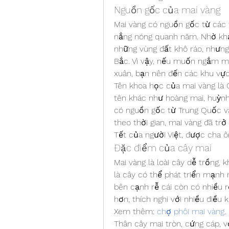
Nguồn gốc của mai vàng
Mai vàng có nguồn gốc từ các t
nắng nóng quanh năm. Nhờ khả 
những vùng đất khô ráo, nhưng l
Bắc. Vì vậy, nếu muốn ngắm mai
xuân, bạn nên đến các khu v
Tên khoa học của mai vàng là O
tên khác như hoàng mai, huỳnh 
có nguồn gốc từ Trung Quốc và 
theo thời gian, mai vàng đã trở
Tết của người Việt, được cha ôn
Đặc điểm của cây mai
Mai vàng là loài cây dễ trồng,
là cây có thể phát triển mạnh 
bên cạnh rễ cái còn có nhiều r
hơn, thích nghi với nhiều điều 
Xem thêm: 
chợ phôi mai vàng
.
Thân cây mai tròn, cứng cáp, vỏ