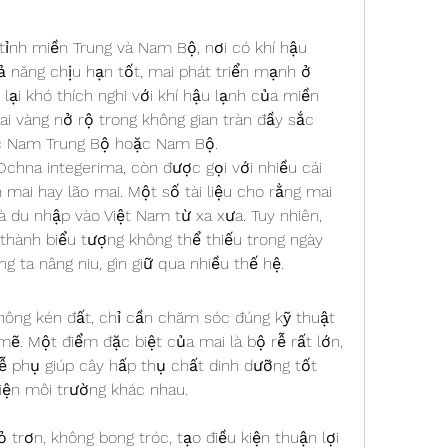
ỉnh miền Trung và Nam Bộ, nơi có khí hậu 
năng chịu hạn tốt, mai phát triển mạnh ở 
ại khó thích nghi với khí hậu lạnh của miền 
 vàng nở rộ trong không gian tràn đầy sắc 
ực Nam Trung Bộ hoặc Nam Bộ.
chna integerima, còn được gọi với nhiều cái 
mai hay lão mai. Một số tài liệu cho rằng mai 
du nhập vào Việt Nam từ xa xưa. Tuy nhiên, 
 thành biểu tượng không thể thiếu trong ngày 
g ta nâng niu, gìn giữ qua nhiều thế hệ.
 không kén đất, chỉ cần chăm sóc đúng kỹ thuật 
mẽ. Một điểm đặc biệt của mai là bộ rễ rất lớn, 
ễ phụ giúp cây hấp thụ chất dinh dưỡng tốt 
kiện môi trường khác nhau.
 trơn, không bong tróc, tạo điều kiện thuận lợi 