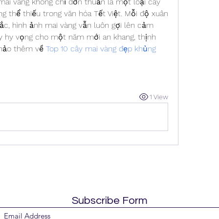
 mai vàng không chỉ đơn thuần là một loại cây 
thể thiếu trong văn hóa Tết Việt. Mỗi độ xuân 
c, hình ảnh mai vàng vẫn luôn gợi lên cảm 
ầy hy vọng cho một năm mới an khang, thịnh 
hảo thêm về 
Top 10 cây mai vàng đẹp khủng 
1 View
Subscribe Form