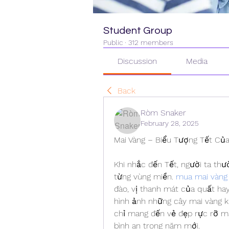
Student Group
Public
·
312 members
Discussion
Media
Back
Ròm Snaker
February 28, 2025
Mai Vàng – Biểu Tượng Tết Của
Khi nhắc đến Tết, người ta thư
từng vùng miền. 
mua mai vàng 
đào, vị thanh mát của quất hay
hình ảnh những cây mai vàng k
chỉ mang đến vẻ đẹp rực rỡ mà
bình an trong năm mới.