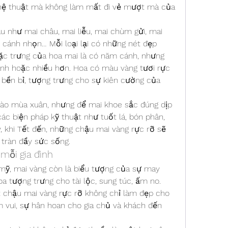
ghệ thuật mà không làm mất đi vẻ mượt mà của 
u như mai châu, mai liễu, mai chùm gửi, mai 
 cánh nhọn… Mỗi loại lại có những nét đẹp 
Đặc trưng của hoa mai là có năm cánh, nhưng 
nh hoặc nhiều hơn. Hoa có màu vàng tươi rực 
bền bỉ, tượng trưng cho sự kiên cường của 
ào mùa xuân, nhưng để mai khoe sắc đúng dịp 
ác biện pháp kỹ thuật như tuốt lá, bón phân, 
 khi Tết đến, những chậu mai vàng rực rỡ sẽ 
 tràn đầy sức sống.
 mỗi gia đình
ỹ, mai vàng còn là biểu tượng của sự may 
 tượng trưng cho tài lộc, sung túc, ấm no. 
t chậu mai vàng rực rỡ không chỉ làm đẹp cho 
vui, sự hân hoan cho gia chủ và khách đến 