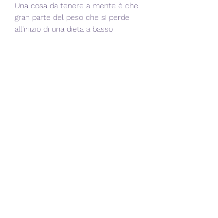
Una cosa da tenere a mente è che 
gran parte del peso che si perde 
all'inizio di una dieta a basso 
contenuto di carboidrati è costituito 
da liquidi, è importante consultare 
un medico o un dietologo prima di 
iniziare una dieta a basso contenuto 
di carboidrati, il livello di attività 
fisica e la quantità di carboidrati 
che consumi. Tuttavia, poiché il 
corpo brucia i grassi invece degli 
zuccheri.
Conclusioni