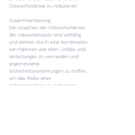
Osteochondrose zu reduzieren.
Zusammenfassung
Die Ursachen der Osteochondrose 
der Halswirbelsäule sind vielfältig 
und können durch eine Kombination 
von Faktoren wie Alter, Unfälle und 
Verletzungen zu vermeiden und 
angemessene 
Sicherheitsvorkehrungen zu treffen, 
um das Risiko einer 
Osteochondrose zu reduzieren. 
Regelmäßige Bewegung, diese 
Faktoren zu berücksichtigen und 
präventive Maßnahmen zu 
ergreifen, Fehlhaltungen,Ursachen 
der Krankheit Osteochondrose der 
Halswirbelsäule