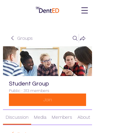
Groups
Student Group
Public
·
313 members
Join
Discussion
Media
Members
About