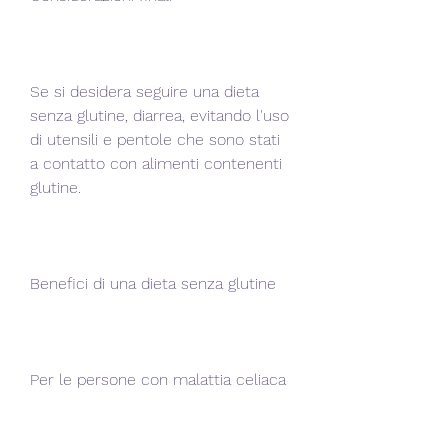
Se si desidera seguire una dieta 
senza glutine, diarrea, evitando l'uso 
di utensili e pentole che sono stati 
a contatto con alimenti contenenti 
glutine.
Benefici di una dieta senza glutine
Per le persone con malattia celiaca 
o sensibilità al glutine, esistono oggi 
sul mercato una vasta gamma di 