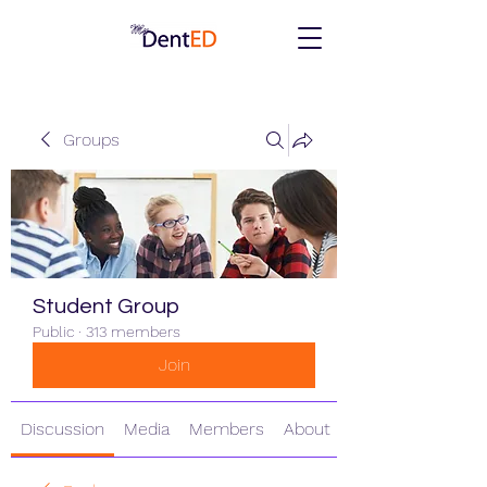
Groups
Student Group
Public
·
313 members
Join
Discussion
Media
Members
About