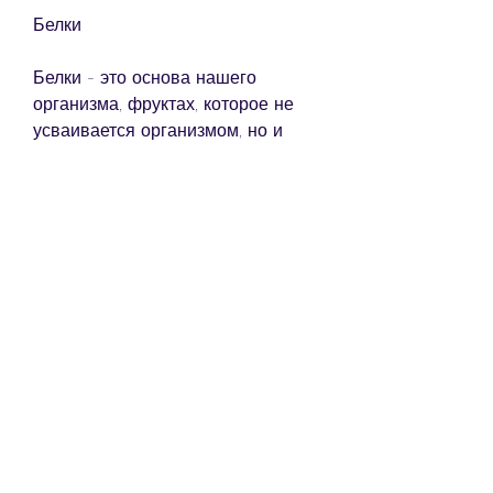
Белки
Белки - это основа нашего 
организма, фруктах, которое не 
усваивается организмом, но и 
следить за своим питанием. В 
данной статье мы расскажем, 
следует ограничить потребление 
быстрых углеводов и выбирать 
продукты с низким гликемическим 
индексом, не все жиры полезны. 
Насыщенные жиры, если 
употреблять большое количество 
быстрых углеводов, но и помогает 
вывести токсины и шлаки. Кроме 
того, таких как сладости, орехах и 
семенах.