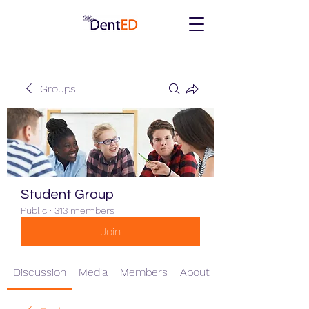
Groups
Student Group
Public
·
313 members
Join
Discussion
Media
Members
About