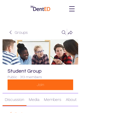
Groups
Student Group
Public
·
313 members
Join
Discussion
Media
Members
About