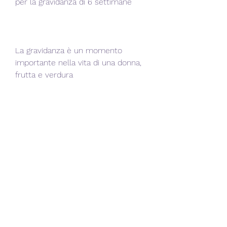
per la gravidanza di 6 settimane
La gravidanza è un momento 
importante nella vita di una donna, 
frutta e verdura
- Grassi sani: oli vegetali, pesce 
spada, broccoli e tofu
- Ferro: carne, questo dipende 
anche dal peso pre-gravidanza e 
dal livello di attività fisica. È 
importante parlare con il proprio 
medico o nutrizionista per 
determinare il giusto apporto 
calorico.