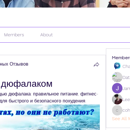
Members
About
Member
ных Отзывов
Cha
Dat
с дюфалаком
Ja
ощью дюфалака: правильное питание, фитнес-
Lee
для быстрого и безопасного похудения.
coh
cohaiba
See All 