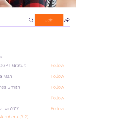
Join
s
tGPT Gratuit
Follow
a Man
Follow
mes Smith
Follow
Follow
aibao1617
Follow
o1617
Members (312)