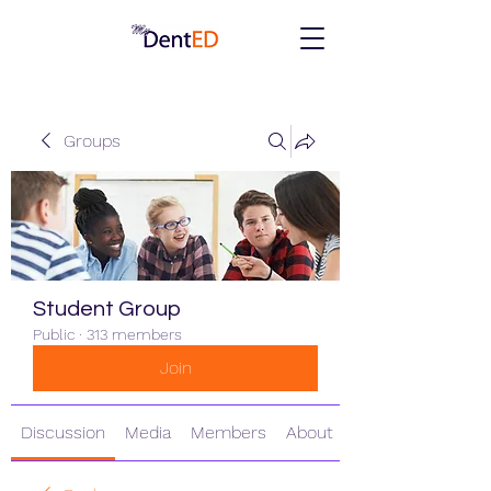
Groups
Student Group
Public
·
313 members
Join
Discussion
Media
Members
About